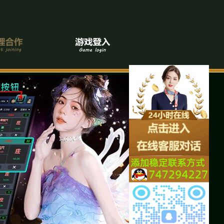
关于我们
新闻动态
联系我们
About us
News
Contact us
都需要
信、来往等社交平台以及任意APP客户端
的响应式网站
美显示