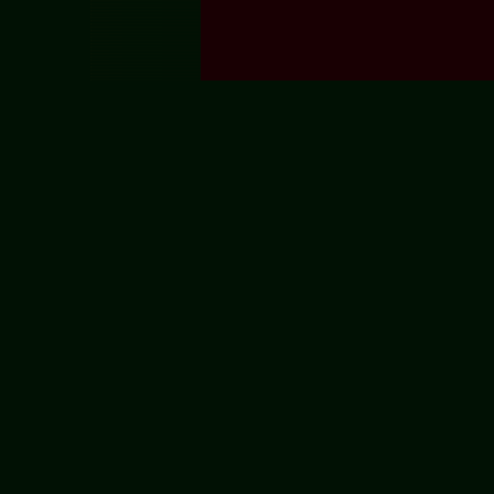
一直致力于提供